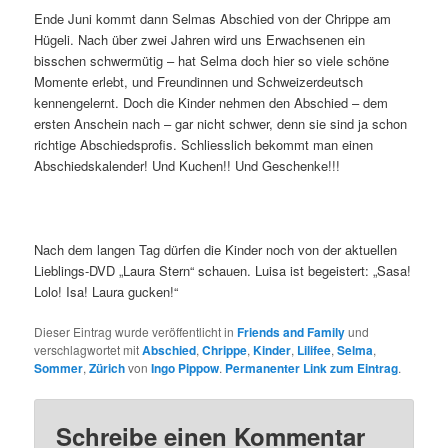
Ende Juni kommt dann Selmas Abschied von der Chrippe am
Hügeli. Nach über zwei Jahren wird uns Erwachsenen ein
bisschen schwermütig – hat Selma doch hier so viele schöne
Momente erlebt, und Freundinnen und Schweizerdeutsch
kennengelernt. Doch die Kinder nehmen den Abschied – dem
ersten Anschein nach – gar nicht schwer, denn sie sind ja schon
richtige Abschiedsprofis. Schliesslich bekommt man einen
Abschiedskalender! Und Kuchen!! Und Geschenke!!!
Nach dem langen Tag dürfen die Kinder noch von der aktuellen
Lieblings-DVD „Laura Stern“ schauen. Luisa ist begeistert: „Sasa!
Lolo! Isa! Laura gucken!“
Dieser Eintrag wurde veröffentlicht in
Friends and Family
und
verschlagwortet mit
Abschied
,
Chrippe
,
Kinder
,
Lilifee
,
Selma
,
Sommer
,
Zürich
von
Ingo Pippow
.
Permanenter Link zum Eintrag
.
Schreibe einen Kommentar