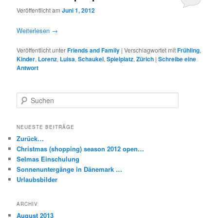
Veröffentlicht am
Juni 1, 2012
Weiterlesen
→
Veröffentlicht unter
Friends and Family
|
Verschlagwortet mit
Frühling
,
Kinder
,
Lorenz
,
Luisa
,
Schaukel
,
Spielplatz
,
Zürich
|
Schreibe eine
Antwort
S
u
c
h
NEUESTE BEITRÄGE
e
Zurück…
n
Christmas (shopping) season 2012 open…
Selmas Einschulung
Sonnenuntergänge in Dänemark …
Urlaubsbilder
ARCHIV
August 2013