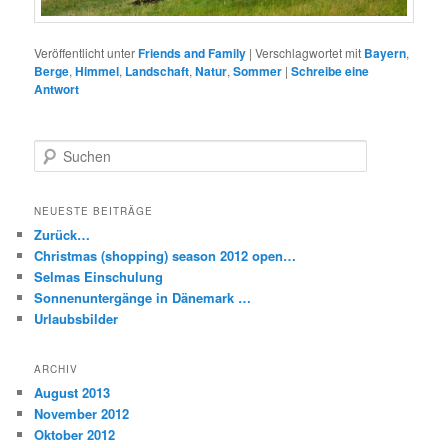
Veröffentlicht unter
Friends and Family
|
Verschlagwortet mit
Bayern
,
Berge
,
Himmel
,
Landschaft
,
Natur
,
Sommer
|
Schreibe eine
Antwort
S
u
c
h
NEUESTE BEITRÄGE
e
Zurück…
n
Christmas (shopping) season 2012 open…
Selmas Einschulung
Sonnenuntergänge in Dänemark …
Urlaubsbilder
ARCHIV
August 2013
November 2012
Oktober 2012