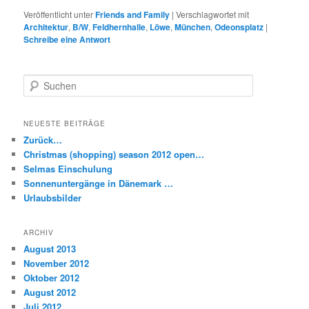
Veröffentlicht unter
Friends and Family
|
Verschlagwortet mit
Architektur
,
B/W
,
Feldhernhalle
,
Löwe
,
München
,
Odeonsplatz
|
Schreibe eine Antwort
S
u
c
h
NEUESTE BEITRÄGE
e
Zurück…
n
Christmas (shopping) season 2012 open…
Selmas Einschulung
Sonnenuntergänge in Dänemark …
Urlaubsbilder
ARCHIV
August 2013
November 2012
Oktober 2012
August 2012
Juli 2012