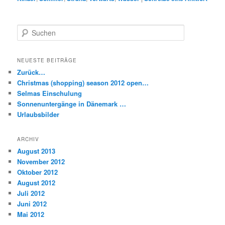
S
u
c
h
NEUESTE BEITRÄGE
e
Zurück…
n
Christmas (shopping) season 2012 open…
Selmas Einschulung
Sonnenuntergänge in Dänemark …
Urlaubsbilder
ARCHIV
August 2013
November 2012
Oktober 2012
August 2012
Juli 2012
Juni 2012
Mai 2012